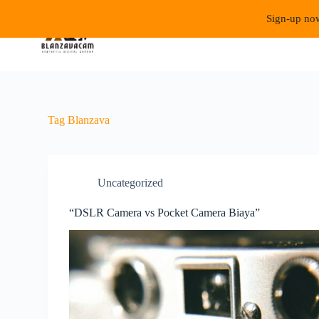
S
Sign-up now
k
i
p
t
o
c
o
n
Tag
Blanzava
t
e
n
t
Uncategorized
“DSLR Camera vs Pocket Camera Biaya”