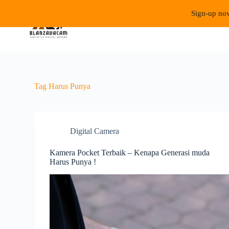
S
Sign-up now
k
i
p
t
o
c
o
n
Tag
Harus Punya
t
e
n
t
Digital Camera
Kamera Pocket Terbaik – Kenapa Generasi muda
Harus Punya !