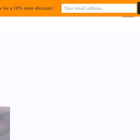
 for a 10% more discount !
Home